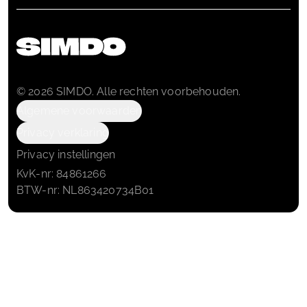
© 2026 SIMDO. Alle rechten voorbehouden.
Algemene voorwaarden
Privacy verklaring
Privacy instellingen
KvK-nr: 84861266
BTW-nr: NL863420734B01