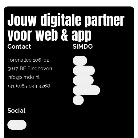
Jouw digitale partner
voor web & app
Contact
SIMDO
Torenallee 106-02
Home
5617 BE Eindhoven
Projecten
info@simdo.nl
Over ons
+31 (0)85 044 3268
Playground
Blog
Social
LinkedIn