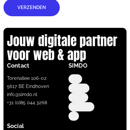
VERZENDEN
Jouw digitale partner
voor web & app
Contact
SIMDO
Torenallee 106-02
Home
5617 BE Eindhoven
Projecten
info@simdo.nl
Over ons
+31 (0)85 044 3268
Playground
Blog
Social