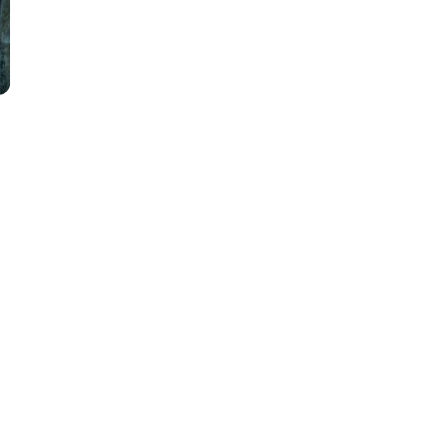
Jouw concept als
uitgangspunt
voor het ontwerp